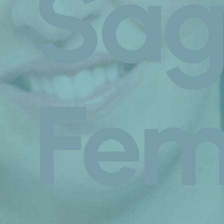
Sag
Fe