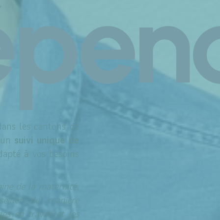
épen
ans les cantons de
r un
suivi unique de
dapté à vos besoins
ne de la maternité,
eiller de manière
s en travail et les