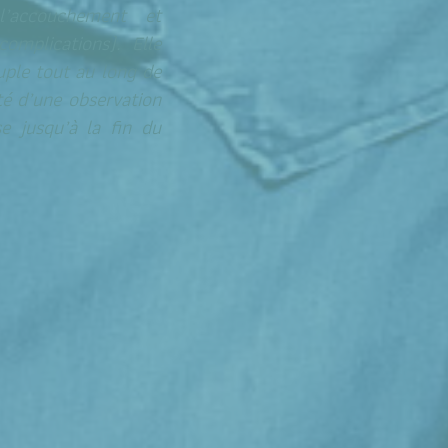
l’accouchement et
omplications). Elle
uple tout au long de
té d’une observation
e jusqu’à la fin du