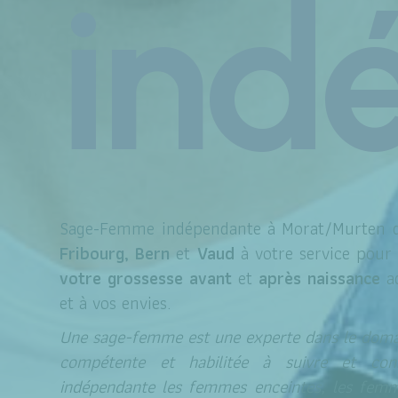
ind
Sage-Femme indépendante à Morat/Murten d
Fribourg, Bern
et
Vaud
à votre service pou
votre grossesse avant
et
après naissance
a
et à vos envies.
Une sage-femme est une experte dans le domai
compétente et habilitée à suivre et cons
indépendante les femmes enceintes, les femme