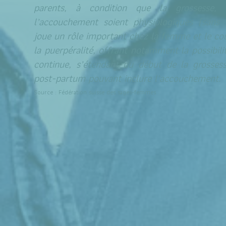
parents, à condition que la grossesse, 
l’accouchement soient physiologiques (sans c
joue un rôle important chez la femme et le co
la puerpéralité, offrant notamment la possibili
continue, s’étendant du début de la grossess
post-partum pouvant inclure l’accouchement.
Source : Fédération suisse des sages-femmes