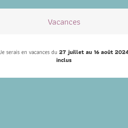
Vacances
e
Prestations
A propos
Tarifs
Le cabinet
Con
Je serais en vacances du
27 juillet au 16 août 202
inclus