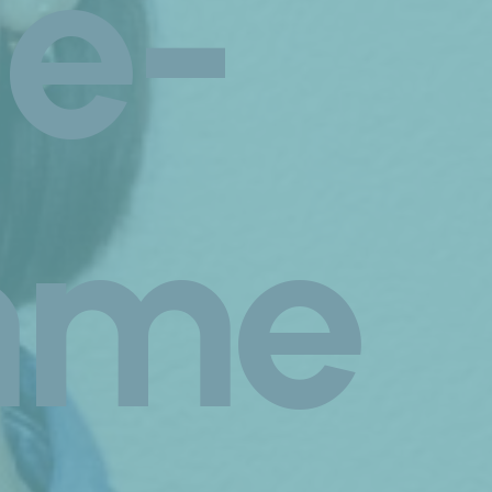
e-
mme